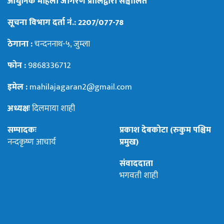
आधुनिक महिला जागरण प्रालिद्वारा सञ्चालित
सूचना विभाग दर्ता नं.: 2207/077-78
ठेगाना :
चन्दननाथ-५, जुम्ला
फोन :
9868336712
इमेल :
mahilajagaran2@gmail.com
अध्यक्षः
दिलमाया शाही
सम्पादकः
प्रकाश देबकोटा (रुकुम पश्चिम
नन्दकृष्ण आचार्य
प्रमुख)
संवाददाता
भगवती शाही