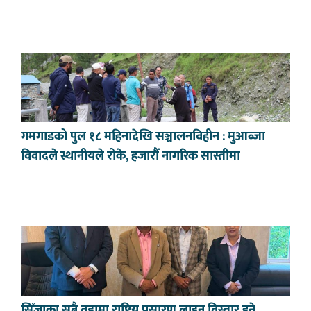
गमगाडको पुल १८ महिनादेखि सञ्चालनविहीन : मुआब्जा
विवादले स्थानीयले रोके, हजारौँ नागरिक सास्तीमा
सिँजाका सबै वडामा राष्ट्रिय प्रसारण लाइन विस्तार हुने,