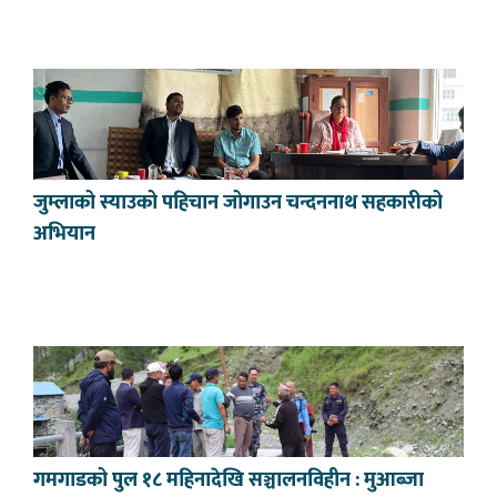
जुम्लाको स्याउको पहिचान जोगाउन चन्दननाथ सहकारीको
अभियान
गमगाडको पुल १८ महिनादेखि सञ्चालनविहीन : मुआब्जा