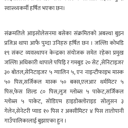
स्वास्थ्यकर्मी हर्षित भएका छन।
संक्रमतिले आइसोलेसनमा बसेका संक्रमितको अबस्था बुझ्न
प्रजिअ थापा आफै पुग्दा उनिहरु हर्षित छन । जल्लिा कोभडि
१९ संकट व्यवस्थापन केन्द्रका संयोजक समेत रहेका प्रमुख
जल्लिा अधिकारी थापाले पपिइि र गमबुड २० सेट ,सेनिटाइजर
३० बोतल,सेनिटाइजर ५ ग्यालिन ५, एन नाइन्टीफाइभ मास्क
५० पिस,सर्जिकल मास्क ५० बक्स,एलआर थर्ममिटर ५
पिस,फेस शिल्ड ८० पिस,लुज ग्लोब्स ५ पाकेट,सर्जिकल
ग्लोब्स ५ पाकेट, सोडिएम हाइडोक्लोराइड सोलुसन ३
गेलेन,सेनेटरी प्याड १० पिस र अक्सीमिटर ४ पिस तातोपानी
गाउँपालिकालाई बुझाएका हुन ।