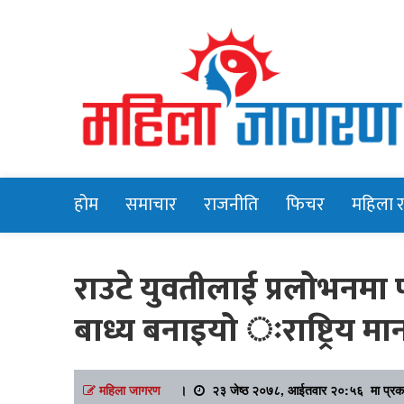
Online News Portal
Mahilajagara
होम
समाचार
राजनीति
फिचर
महिला 
राउटे युवतीलाई प्रलोभनमा 
बाध्य बनाइयो ःराष्ट्रिय
महिला जागरण
।
२३ जेष्ठ २०७८, आईतवार २०:५६ मा प्रक