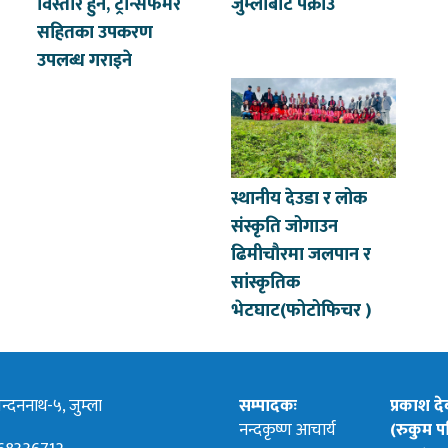
विस्तार हुने, ट्रान्सफर्मर
जुम्लाबाट पक्राउ
सहितका उपकरण
उपलब्ध गराइने
स्थानीय देउडा र लोक
संस्कृति जोगाउन
ढिमीचौरमा जलपान र
सांस्कृतिक
भेटघाट(फोटोफिचर )
्दननाथ-५, जुम्ला
सम्पादकः
प्रकाश द
नन्दकृष्ण आचार्य
(रुकुम पश