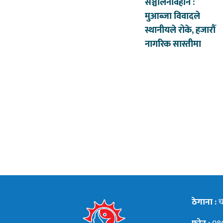
सञ्चालनविहीन :
मुआब्जा विवादले
स्थानीयले रोके, हजारौँ
नागरिक सास्तीमा
ठेगाना :
चन