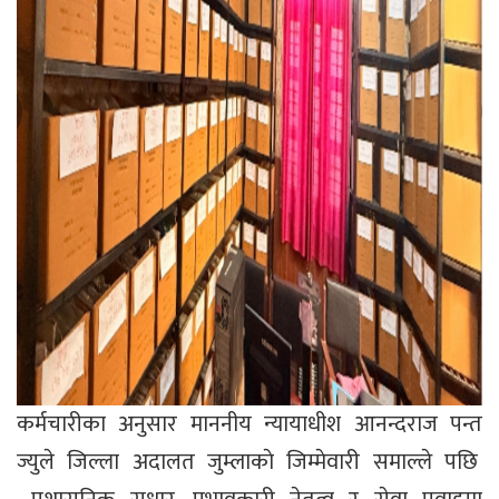
कर्मचारीका अनुसार माननीय न्यायाधीश आनन्दराज पन्त
ज्युले जिल्ला अदालत जुम्लाकाे जिम्मेवारी समाल्ले पछि