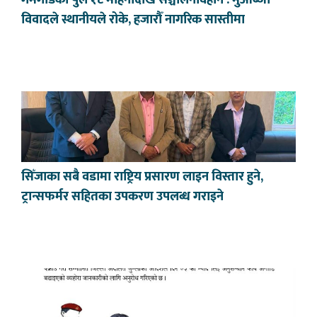
गमगाडको पुल १८ महिनादेखि सञ्चालनविहीन : मुआब्जा
विवादले स्थानीयले रोके, हजारौँ नागरिक सास्तीमा
सिँजाका सबै वडामा राष्ट्रिय प्रसारण लाइन विस्तार हुने,
ट्रान्सफर्मर सहितका उपकरण उपलब्ध गराइने