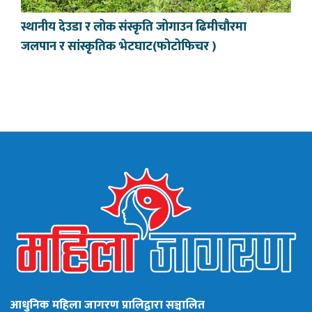
स्थानीय देउडा र लोक संस्कृति जोगाउन ढिमीचौरमा
जलपान र सांस्कृतिक भेटघाट(फोटोफिचर )
आधुनिक महिला जागरण प्रालिद्वारा सञ्चालित