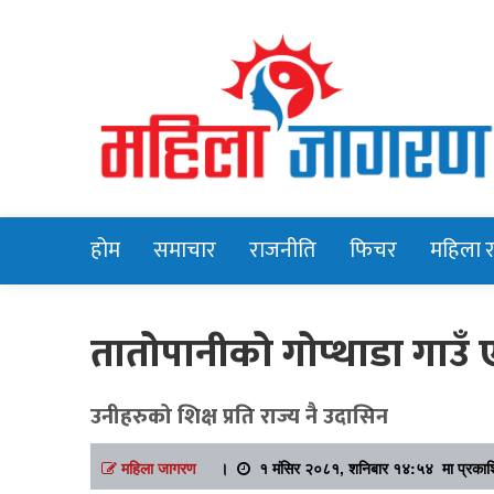
Online News Portal
Mahilajagara
होम
समाचार
राजनीति
फिचर
महिला 
तातोपानीको गोप्थाडा गाउँ
उनीहरुको शिक्ष प्रति राज्य नै उदासिन
महिला जागरण
।
१ मंसिर २०८१, शनिबार १४:५४ मा प्रका