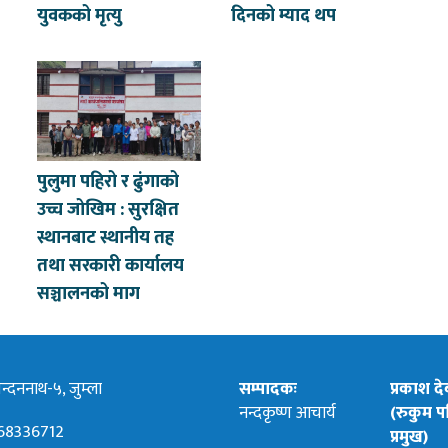
युवकको मृत्यु
दिनको म्याद थप
पुलुमा पहिरो र ढुंगाको
उच्च जोखिम : सुरक्षित
स्थानबाट स्थानीय तह
तथा सरकारी कार्यालय
सञ्चालनको माग
्दननाथ-५, जुम्ला
सम्पादकः
प्रकाश द
नन्दकृष्ण आचार्य
(रुकुम पश
68336712
प्रमुख)