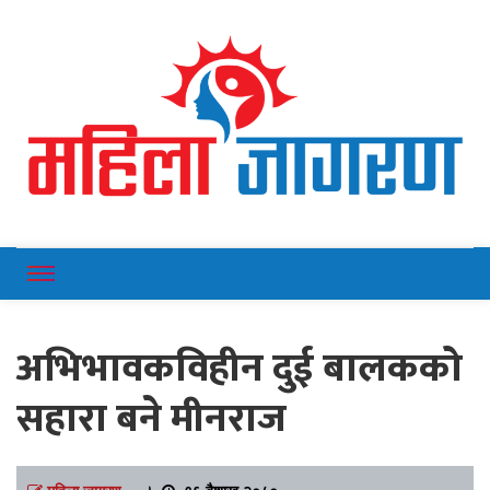
Online News Portal
Mahilajagaran
अभिभावकविहीन दुई बालकको
सहारा बने मीनराज
महिला जागरण
।
१६ बैशाख २०८०,