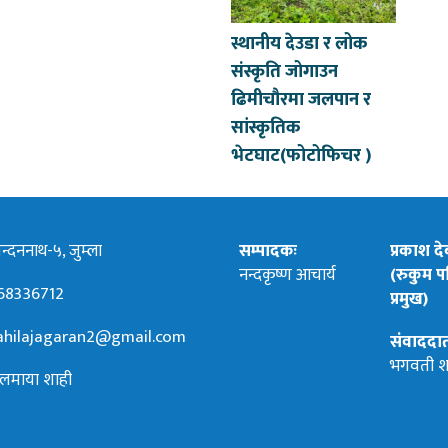
स्थानीय देउडा र लोक
संस्कृति जोगाउन
ढिमीचौरमा जलपान र
सांस्कृतिक
भेटघाट(फोटोफिचर )
्दननाथ-५, जुम्ला
सम्पादकः
प्रकाश द
नन्दकृष्ण आचार्य
(रुकुम पश
68336712
प्रमुख)
hilajagaran2@gmail.com
संवाददा
भगवती श
लमाया शाही