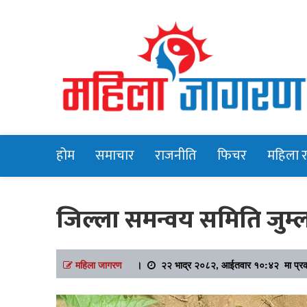
Online News Portal
Mahilajagara
होम
समाचार
राजनीति
फिचर
महिला 
जिल्ला समन्वय समिति जुम्
महिला जागरण
।
२२ भाद्र २०८२, आईतवार १०:४२ मा प्र