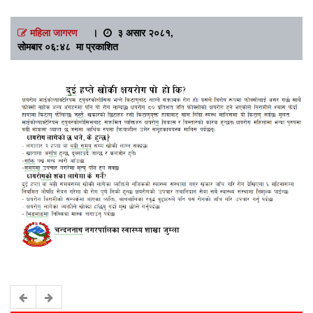
महिला जागरण
।
३ असार २०८१,
सोमबार ०६:४८ मा प्रकाशित