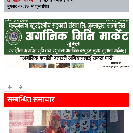
बुधबार ०९:३७ मा प्रकाशित
सम्बन्धित समाचार