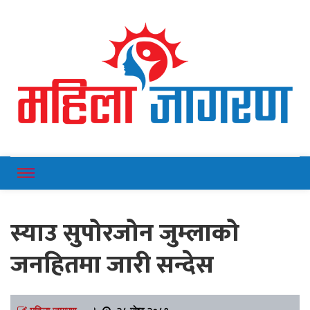
Online News Portal
Mahilajagaran
स्याउ सुपोरजोन जुम्लाको
जनहितमा जारी सन्देस
महिला जागरण
।
२८ जेष्ठ २०८१,