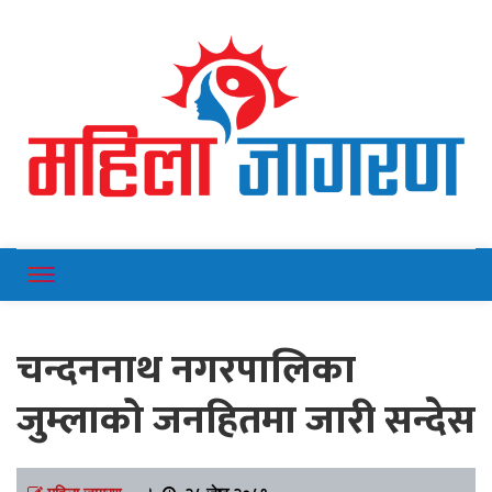
Online News Portal
Mahilajagaran
चन्दननाथ नगरपालिका
जुम्लाको जनहितमा जारी सन्देस
महिला जागरण
।
२८ जेष्ठ २०८१,