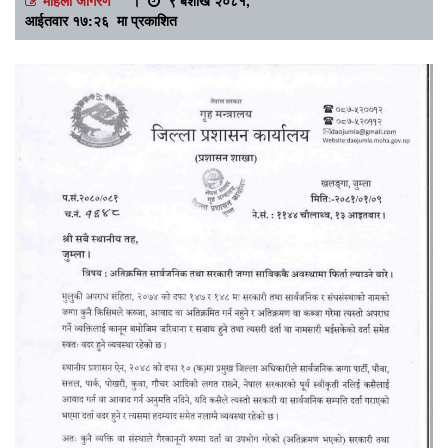
आईतवार १७:२६ मा प्रकाशित