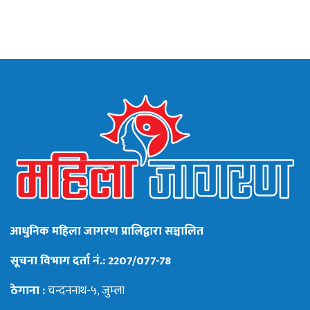
आधुनिक महिला जागरण प्रालिद्वारा सञ्चालित
सूचना विभाग दर्ता नं.: 2207/077-78
ठेगाना :
चन्दननाथ-५, जुम्ला