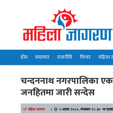
Online News Portal
Mahilajagara
होम
समाचार
राजनीति
फिचर
महिला 
चन्दननाथ नगरपालिका एक व
जनहितमा जारी सन्देस
महिला जागरण
।
५ असार २०८०, मंगलवार १८:३० मा प्रक