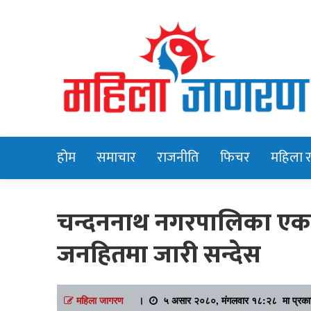
Online News Portal
Mahilajagara
होम
समाचार
राजनीति
फिचर
महिला 
चन्दननाथ नगरपालिका एक व
जनहितमा जारी सन्देस
महिला जागरण
।
५ असार २०८०, मंगलवार १८:२८ मा प्रक