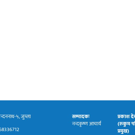
्दननाथ-५, जुम्ला
सम्पादकः
प्रकाश द
नन्दकृष्ण आचार्य
(रुकुम पश
68336712
प्रमुख)