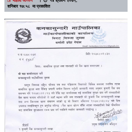
शनिबार १७:५८ मा प्रकाशित