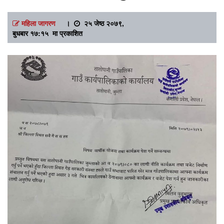
महिला जागरण
।
२५ जेष्ठ २०७९,
बुधबार १७:१५ मा प्रकाशित