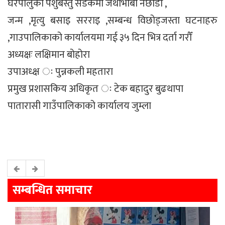
घरपालुका पशुबस्तु सडकमा जथाभाबी नछोडौँ ,
जन्म ,मृत्यु बसाइ सरराइ ,सम्बन्ध विछोड्जस्ता घटनाहरु
,गाउपालिकाको कार्यालयमा गई ३५ दिन भित्र दर्ता गरौँ
अध्यक्षः लक्षिमान बोहोरा
उपाअध्क्ष ः पुन्नकली महतारा
प्रमुख प्रशासकिय अधिकृत ः टेक बहादुर बुढथापा
पातारासी गाउँपालिकाको कार्यालय जुम्ला
सम्बन्धित समाचार