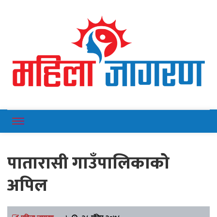
Online News Portal
Mahilajagaran
पातारासी गाउँपालिकाको
अपिल
महिला जागरण
।
२८ मंसिर २०७८,