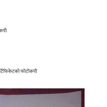
ोकपी
र्टिफिकेटको फोटोकपी