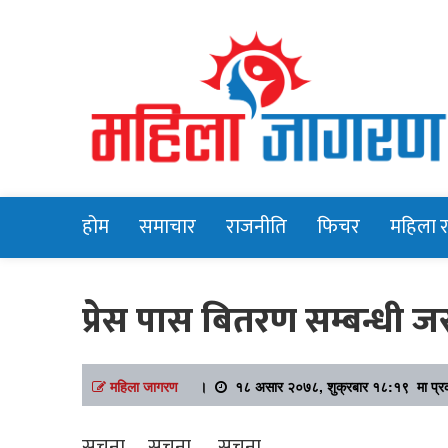
Online News Portal
Mahilajagara
होम
समाचार
राजनीति
फिचर
महिला 
प्रेस पास बितरण सम्बन्धी ज
महिला जागरण
।
१८ असार २०७८, शुक्रबार १८:१९ मा प्र
सुचना …. सुचना ….. सुचना …