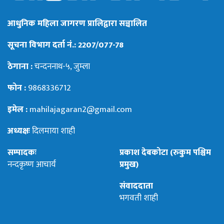
आधुनिक महिला जागरण प्रालिद्वारा सञ्चालित
सूचना विभाग दर्ता नं.: 2207/077-78
ठेगाना :
चन्दननाथ-५, जुम्ला
फोन :
9868336712
इमेल :
mahilajagaran2@gmail.com
अध्यक्षः
दिलमाया शाही
सम्पादकः
प्रकाश देबकोटा (रुकुम पश्चिम
नन्दकृष्ण आचार्य
प्रमुख)
संवाददाता
भगवती शाही