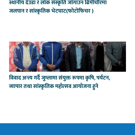
स्थानीय देउडा र लोक संस्कृति जोगाउन ढिमीचौरमा
जलपान र सांस्कृतिक भेटघाट(फोटोफिचर )
विवाद अन्त्य गर्दै जुम्लामा संयुक्त रूपमा कृषि, पर्यटन,
व्यापार तथा सांस्कृतिक महोत्सव आयोजना हुने