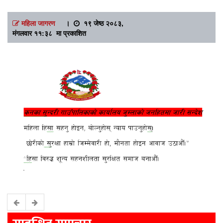
महिला जागरण
।
१९ जेष्ठ २०८३,
मंगलवार ११:३८ मा प्रकाशित