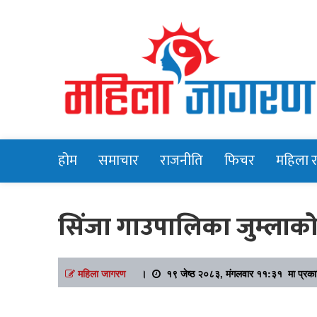
Online News Portal
Mahilajagara
होम
समाचार
राजनीति
फिचर
महिला 
सिंजा गाउपालिका जुम्लाक
महिला जागरण
।
१९ जेष्ठ २०८३, मंगलवार ११:३१ मा प्रक