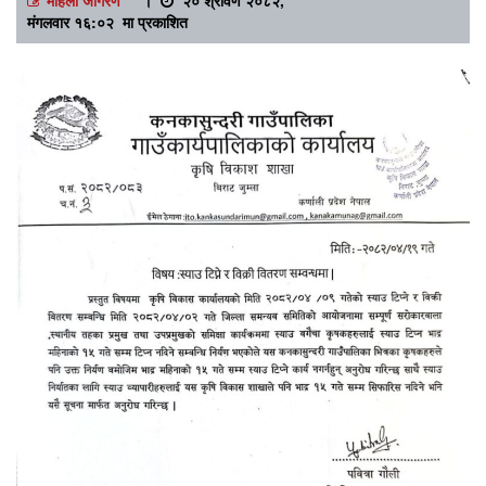
मंगलवार १६:०२ मा प्रकाशित