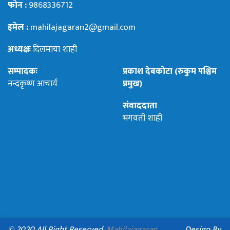
फोन :
9868336712
इमेल :
mahilajagaran2@gmail.com
अध्यक्षः
दिलमाया शाही
सम्पादकः
प्रकाश देबकोटा (रुकुम पश्चिम
नन्दकृष्ण आचार्य
प्रमुख)
संवाददाता
भगवती शाही
© 2020 All Right Reserved.
Mahilajagaran
Design By.