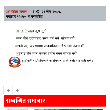
महिला जागरण
।
२९ जेष्ठ २०८१,
मंगलवार १२:५० मा प्रकाशित
सम्बन्धित समाचार