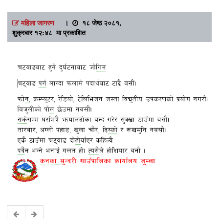
महिला जागरण
।
१८ जेष्ठ २०८१,
शुक्रबार १२:४८ मा प्रकाशित