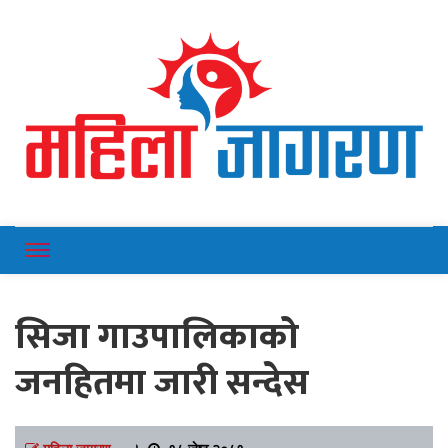
Online News Portal
Mahilajagaran
सिजा गाउपालिकाको
जनहितमा जारी सन्देस
महिला जागरण
।
१८ जेष्ठ २०८१,