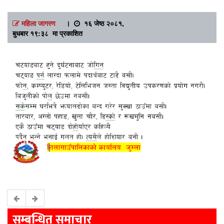
महिला जागरण
।
१६ जेष्ठ २०८१,
बुधबार १९:३८ मा प्रकाशित
सम्बन्धित समाचार