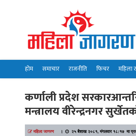
Online News Portal
Mahilajagara
होम
समाचार
राजनीति
फिचर
महिला 
कर्णाली प्रदेश सरकारआन्त
मन्त्रालय वीरेन्द्रनगर सुर्
महिला जागरण
।
२५ बैशाख २०८१, मंगलवार १८:१७ मा प्र