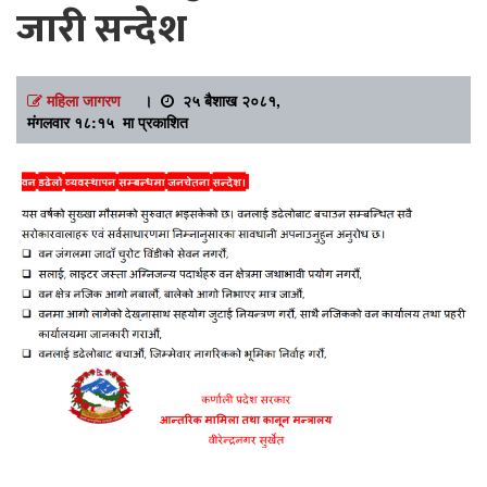
जारी सन्देश
महिला जागरण
।
२५ बैशाख २०८१,
मंगलवार १८:१५ मा प्रकाशित