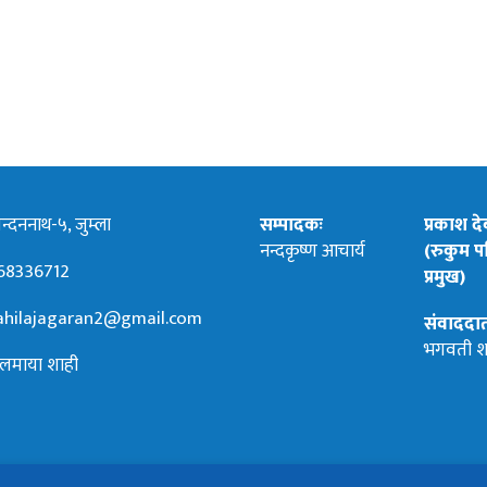
्दननाथ-५, जुम्ला
सम्पादकः
प्रकाश द
नन्दकृष्ण आचार्य
(रुकुम पश
68336712
प्रमुख)
hilajagaran2@gmail.com
संवाददा
भगवती श
लमाया शाही