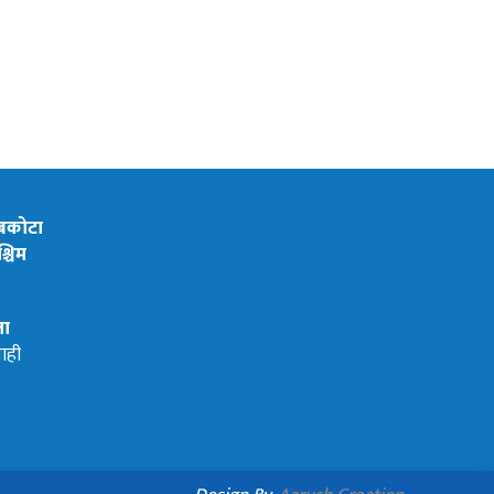
ेबकोटा
्चिम
ता
ाही