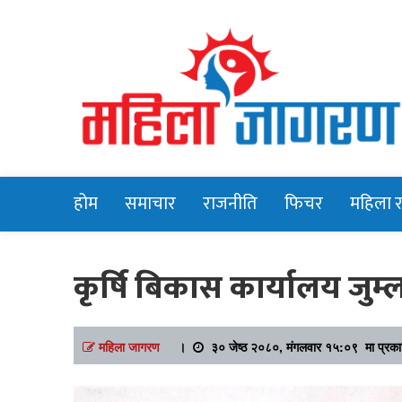
Online News Portal
Mahilajagara
होम
समाचार
राजनीति
फिचर
महिला 
कृर्षि बिकास कार्यालय जुम
महिला जागरण
।
३० जेष्ठ २०८०, मंगलवार १५:०९ मा प्रक