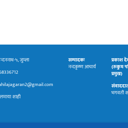
्दननाथ-५, जुम्ला
सम्पादकः
प्रकाश द
नन्दकृष्ण आचार्य
(रुकुम पश
68336712
प्रमुख)
hilajagaran2@gmail.com
संवाददा
भगवती श
लमाया शाही