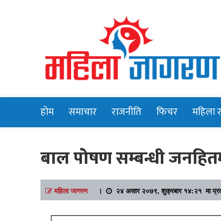
Online News Portal
Mahilajagara
होम
समाचार
राजनीति
फिचर
महिला 
बाल पोषण सम्बन्धी जनहितम
महिला जागरण
।
२४ असार २०७९, शुक्रबार १४:२१ मा प्र