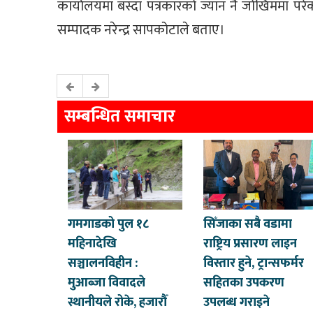
कार्यालयमा बस्दा पत्रकारको ज्यान नै जोखिममा परे
सम्पादक नरेन्द्र सापकोटाले बताए।
सम्बन्धित समाचार
गमगाडको पुल १८
सिँजाका सबै वडामा
महिनादेखि
राष्ट्रिय प्रसारण लाइन
सञ्चालनविहीन :
विस्तार हुने, ट्रान्सफर्मर
मुआब्जा विवादले
सहितका उपकरण
स्थानीयले रोके, हजारौँ
उपलब्ध गराइने