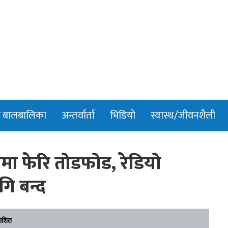
n
र बालबालिका
अन्तर्वार्ता
भिडियो
स्वास्थ/जीवनशैली
लमा फेरि तोडफोड, रेडियो
गि बन्द
ाशित