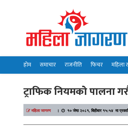
Online News Portal
Mahilajagara
होम
समाचार
राजनीति
फिचर
महिला 
ट्राफिक नियमको पालना गरौ
महिला जागरण
।
१० जेष्ठ २०८१, बिहीबार १५:५४ मा प्रका