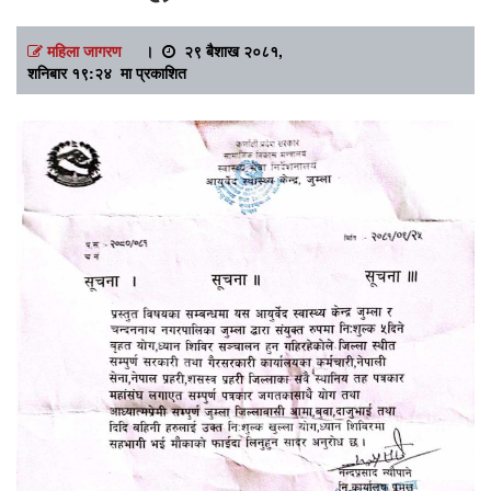
महिला जागरण
।
२९ बैशाख २०८१,
शनिबार १९:२४ मा प्रकाशित