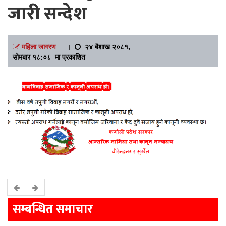
जारी सन्देश
महिला जागरण
।
२४ बैशाख २०८१,
सोमबार १८:०८ मा प्रकाशित
सम्बन्धित समाचार