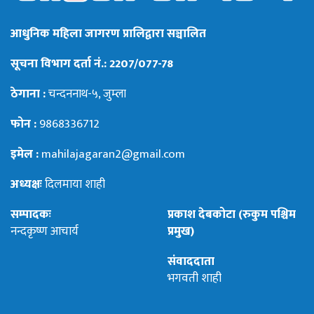
आधुनिक महिला जागरण प्रालिद्वारा सञ्चालित
सूचना विभाग दर्ता नं.: 2207/077-78
ठेगाना :
चन्दननाथ-५, जुम्ला
फोन :
9868336712
इमेल :
mahilajagaran2@gmail.com
अध्यक्षः
दिलमाया शाही
सम्पादकः
प्रकाश देबकोटा (रुकुम पश्चिम
नन्दकृष्ण आचार्य
प्रमुख)
संवाददाता
भगवती शाही