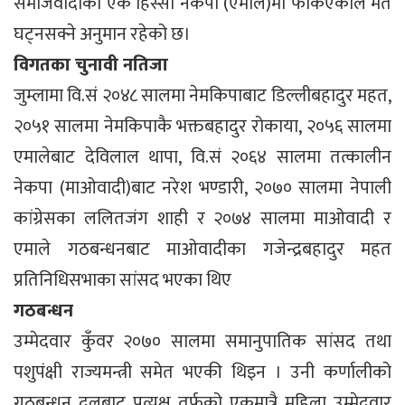
समाजवादीको एक हिस्सा नेकपा (एमाले)मा फर्किएकाले मत
घट्नसक्ने अनुमान रहेको छ।
विगतका चुनावी नतिजा
जुम्लामा वि.सं २०४८ सालमा नेमकिपाबाट डिल्लीबहादुर महत,
२०५१ सालमा नेमकिपाकै भक्तबहादुर रोकाया, २०५६ सालमा
एमालेबाट देविलाल थापा, वि.सं २०६४ सालमा तत्कालीन
नेकपा (माओवादी)बाट नरेश भण्डारी, २०७० सालमा नेपाली
कांग्रेसका ललितजंग शाही र २०७४ सालमा माओवादी र
एमाले गठबन्धनबाट माओवादीका गजेन्द्रबहादुर महत
प्रतिनिधिसभाका सांसद भएका थिए
गठबन्धन
उम्मेदवार कुँवर २०७० सालमा समानुपातिक सांसद तथा
पशुपंक्षी राज्यमन्त्री समेत भएकी थिइन । उनी कर्णालीको
गठबन्धन दलबाट प्रत्यक्ष तर्फको एकमात्रै महिला उम्मेदवार