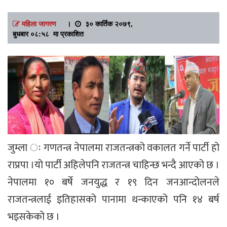
महिला जागरण
।
३० कार्तिक २०७९,
बुधबार ०८:५८ मा प्रकाशित
जुम्ला ः गणतन्त्र नेपालमा राजतन्त्रको वकालत गर्ने पार्टी हो
राप्रपा ।यो पार्टी अहिलेपनि राजतन्त्र चाहिन्छ भन्दै आएको छ ।
नेपालमा १० बर्षे जनयुद्ध र १९ दिन जनआन्दोलनले
राजतन्त्रलाई इतिहासको पानामा थन्काएको पनि १४ बर्ष
भइसकेको छ ।