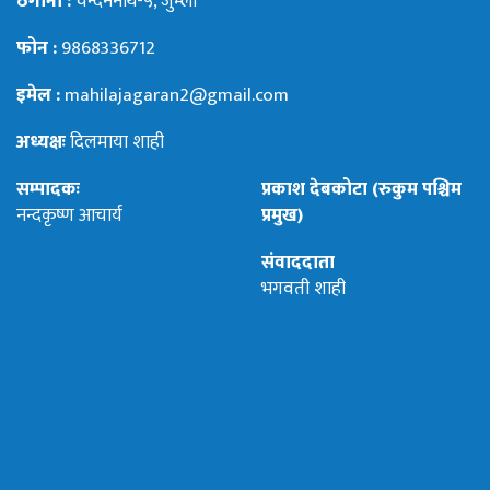
ठेगाना :
चन्दननाथ-५, जुम्ला
फोन :
9868336712
इमेल :
mahilajagaran2@gmail.com
अध्यक्षः
दिलमाया शाही
सम्पादकः
प्रकाश देबकोटा (रुकुम पश्चिम
नन्दकृष्ण आचार्य
प्रमुख)
संवाददाता
भगवती शाही