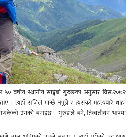
 ५० वर्षीय स्थानीय साङ्गबो गुरुङका अनुसार विसं.२०७२
 । त्यहाँ सजिलै मान्छे नपुग्ने र त्यसको महत्वबारे थाहा
सकेको उनको भनाइछ । गुरुङले भने, तिब्बतीयन भाषमा