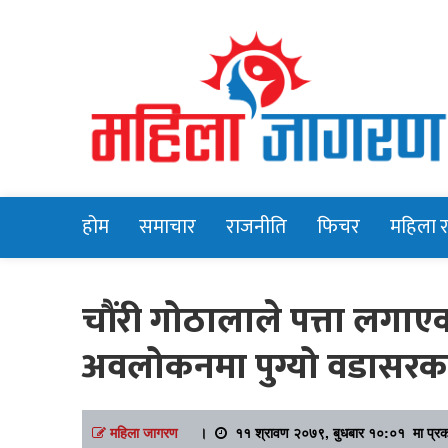
Online News Portal
Mahilajagara
होम
समाचार
राजनीति
फिचर
महिला 
चौंरी गोठालाले पत्ता लग
अवलोकनमा पुग्यो वडासरक
महिला जागरण
।
११ श्रावण २०७९, बुधबार १०:०१ मा प्र